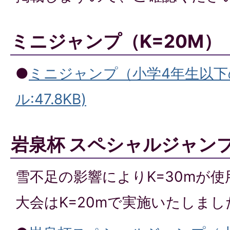
ミニジャンプ（K=20M）
●
ミニジャンプ（小学4年生以下の
ル:47.8KB)
岩泉杯 スペシャルジャンプ
雪不足の影響によりK=30mが
大会はK=20mで実施いたしまし