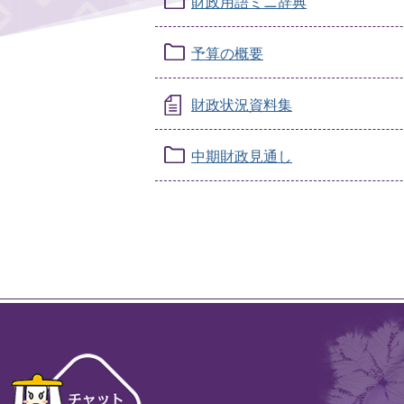
財政用語ミニ辞典
予算の概要
財政状況資料集
中期財政見通し