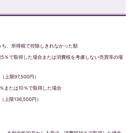
。
うち、所得税で控除しきれなかった額
税5％で取得した場合または消費税を考慮しない売買等の場
上限97,500円）
8％または10％で取得した場合
限136,500円）