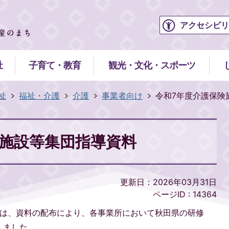
アクセシビリ
祉
子育て・教育
観光・文化・スポーツ
祉
福祉・介護
介護
事業者向け
令和7年度介護保険
険施設等集団指導資料
更新日：2026年03月31日
ページID :
14364
導は、資料の配布により、各事業所において秋田県の研修
しました。