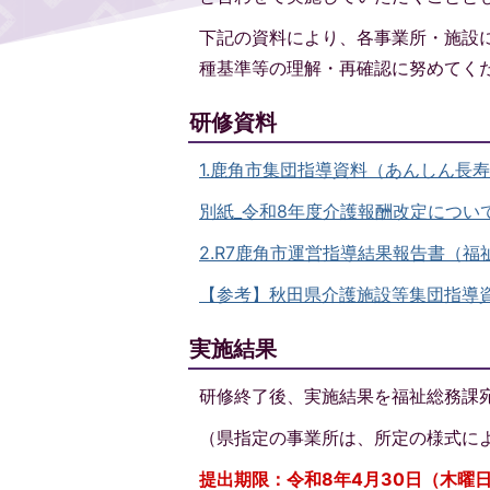
下記の資料により、各事業所・施設
種基準等の理解・再確認に努めてく
研修資料
1.鹿角市集団指導資料（あんしん長寿課）
別紙_令和8年度介護報酬改定について(P
2.R7鹿角市運営指導結果報告書（福祉総
【参考】秋田県介護施設等集団指導
実施結果
研修終了後、実施結果を福祉総務課
（県指定の事業所は、所定の様式に
提出期限：令和8年4月30日（木曜