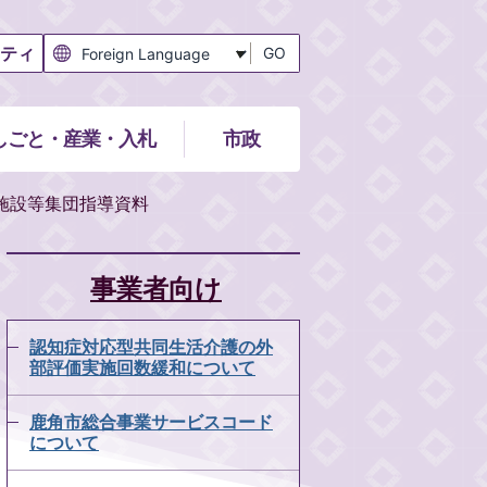
ティ
GO
しごと・産業・入札
市政
施設等集団指導資料
事業者向け
認知症対応型共同生活介護の外
部評価実施回数緩和について
鹿角市総合事業サービスコード
について