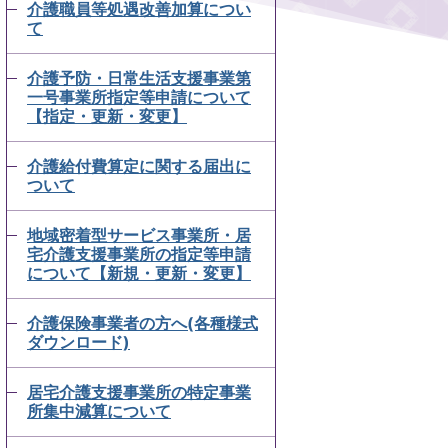
介護職員等処遇改善加算につい
て
介護予防・日常生活支援事業第
一号事業所指定等申請について
【指定・更新・変更】
介護給付費算定に関する届出に
ついて
地域密着型サービス事業所・居
宅介護支援事業所の指定等申請
について【新規・更新・変更】
介護保険事業者の方へ(各種様式
ダウンロード)
居宅介護支援事業所の特定事業
所集中減算について