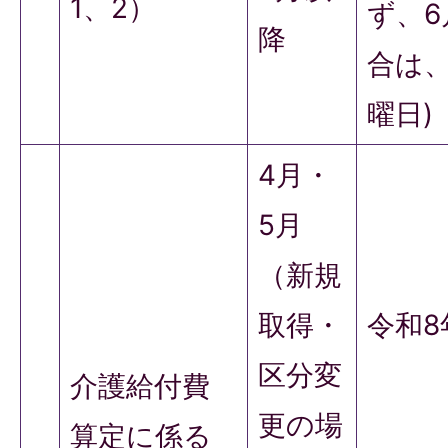
1、2）
ず、
降
合は、
曜日)
4月・
5月
（新規
取得・
令和8
区分変
介護給付費
更の場
算定に係る