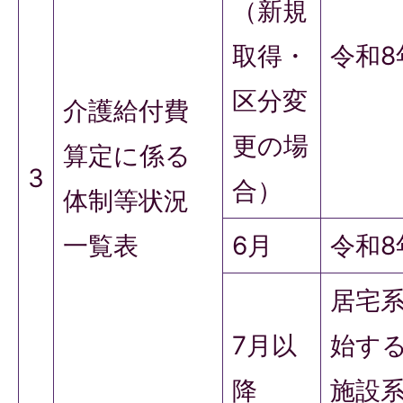
（新規
取得・
令和8
区分変
介護給付費
更の場
算定に係る
3
合）
体制等状況
一覧表
6月
令和8
居宅
7月以
始する
降
施設