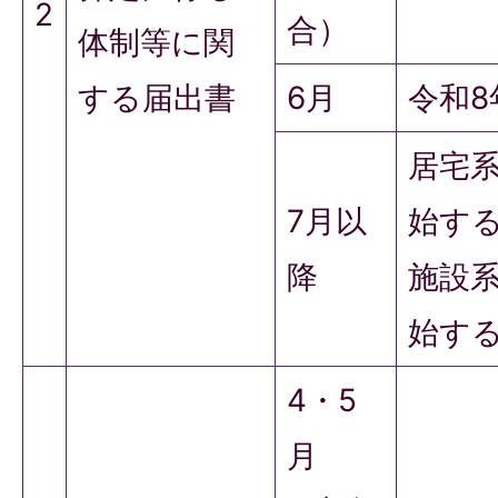
2
合）
体制等に関
する届出書
6月
令和8
居宅
7月以
始する
降
施設
始する
4・5
月