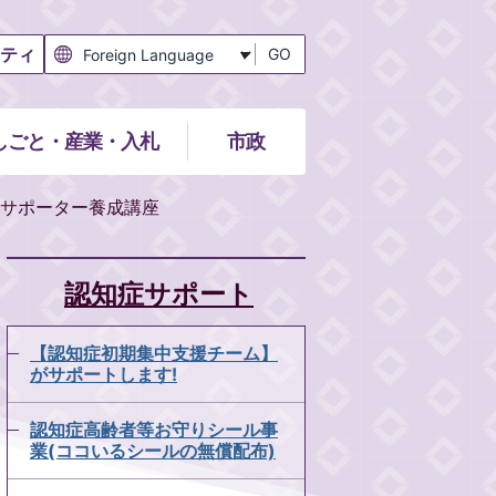
ティ
GO
しごと・産業・入札
市政
サポーター養成講座
認知症サポート
【認知症初期集中支援チーム】
がサポートします!
認知症高齢者等お守りシール事
業(ココいるシールの無償配布)