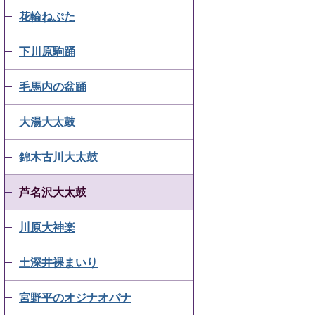
花輪ねぷた
下川原駒踊
毛馬内の盆踊
大湯大太鼓
錦木古川大太鼓
芦名沢大太鼓
川原大神楽
土深井裸まいり
宮野平のオジナオバナ