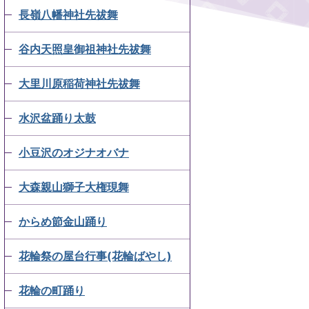
長嶺八幡神社先祓舞
谷内天照皇御祖神社先祓舞
大里川原稲荷神社先祓舞
水沢盆踊り太鼓
小豆沢のオジナオバナ
大森親山獅子大権現舞
からめ節金山踊り
花輪祭の屋台行事(花輪ばやし)
花輪の町踊り