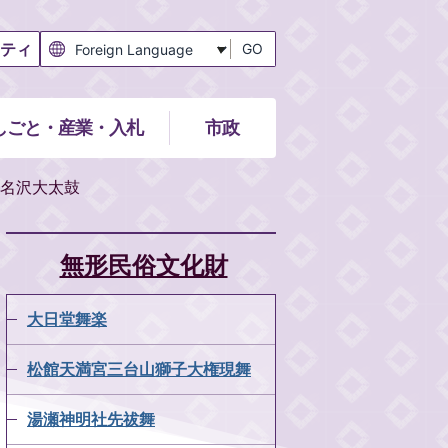
ティ
GO
しごと・産業・入札
市政
名沢大太鼓
無形民俗文化財
大日堂舞楽
松館天満宮三台山獅子大権現舞
湯瀬神明社先祓舞