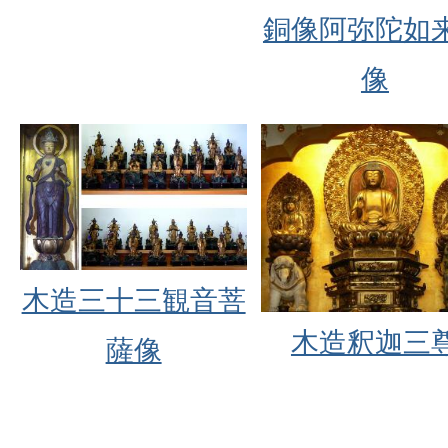
銅像阿弥陀如
像
木造三十三観音菩
木造釈迦三
薩像