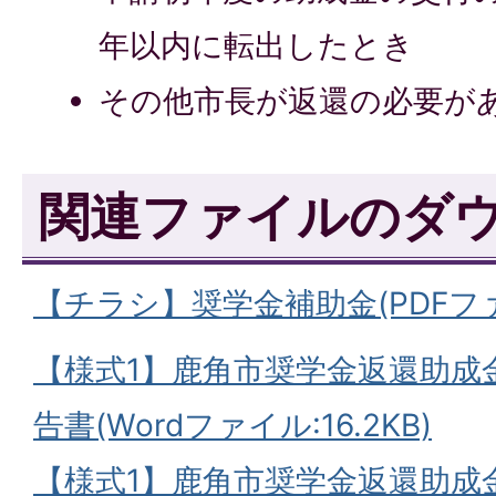
年以内に転出したとき
その他市長が返還の必要が
関連ファイルのダ
【チラシ】奨学金補助金(PDFファイ
【様式1】鹿角市奨学金返還助成
告書(Wordファイル:16.2KB)
【様式1】鹿角市奨学金返還助成