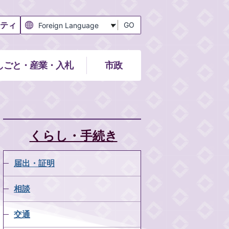
ティ
GO
しごと・産業・入札
市政
くらし・手続き
届出・証明
相談
交通