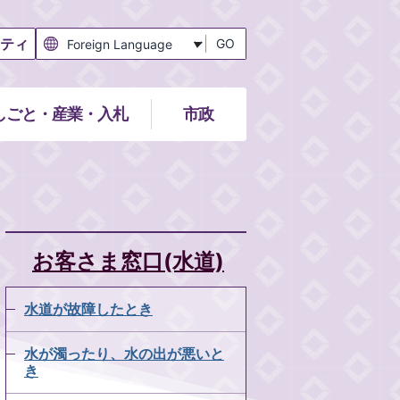
ティ
GO
しごと・産業・入札
市政
お客さま窓口(水道)
水道が故障したとき
水が濁ったり、水の出が悪いと
き