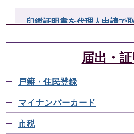
印鑑証明書を代理人申請で
印鑑証明書を取得するには
届出・証
すか。
戸籍・住民登録
パスポートを申請するには
マイナンバーカード
か。
市税
パスポートを紛失してしま