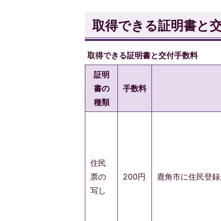
取得できる証明書と
取得できる証明書と交付手数料
証明
書の
手数料
種類
住民
票の
200円
鹿角市に住民登録
写し