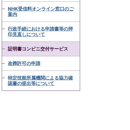
NHK受信料オンライン窓口のご
案内
行政手続における申請書等の押
印見直しについて
証明書コンビニ交付サービス
改葬許可の申請
特定技能所属機関による協力確
認書の提出等について