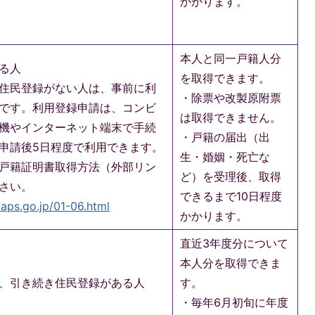
かかります。
本人と同一戸籍人分
る人
を取得できます。
住民登録がない人は、事前に利
・除票や改製原附票
です。利用登録申請は、コンビ
は取得できません。
機やインターネット端末で手続
・戸籍の届出（出
申請後5日程度で利用できます。
生・婚姻・死亡な
戸籍証明書取得方法（外部リン
ど）を受理後、取得
さい。
できるまで10日程度
aps.go.jp/01-06.html
かかります。
直近3年度分について
本人分を取得できま
、引き続き住民登録がある人
す。
・毎年6月初旬に年度