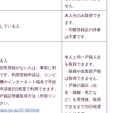
せん。
本人分のみ取得でき
ます。
している人
・印鑑登録証の持参
は不要です。
本人と同一戸籍人分
る人
を取得できます。
住民登録がない人は、事前に利
・除籍や改製原戸籍
です。利用登録申請は、コンビ
は取得できません。
機やインターネット端末で手続
・戸籍の届出（出
申請後5日程度で利用できます。
生・婚姻・死亡な
戸籍証明書取得方法（外部リン
ど）を受理後、取得
さい。
できるまで10日程度
aps.go.jp/01-06.html