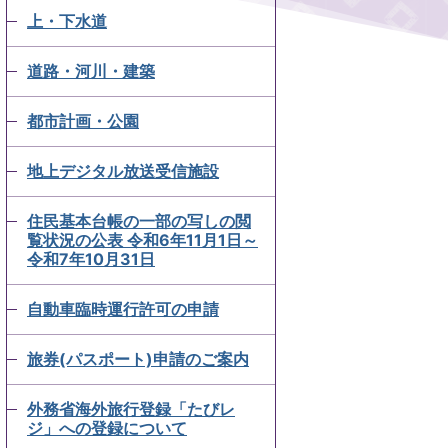
上・下水道
道路・河川・建築
都市計画・公園
地上デジタル放送受信施設
住民基本台帳の一部の写しの閲
覧状況の公表 令和6年11月1日～
令和7年10月31日
自動車臨時運行許可の申請
旅券(パスポート)申請のご案内
外務省海外旅行登録「たびレ
ジ」への登録について