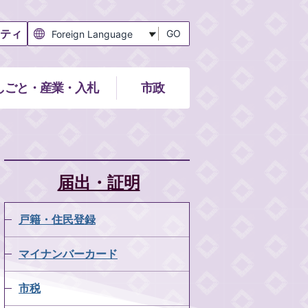
ティ
GO
しごと・産業・入札
市政
届出・証明
戸籍・住民登録
マイナンバーカード
市税