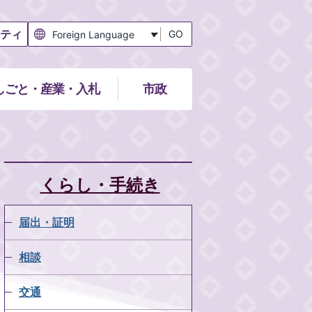
ティ
GO
しごと・産業・入札
市政
くらし・手続き
届出・証明
相談
交通