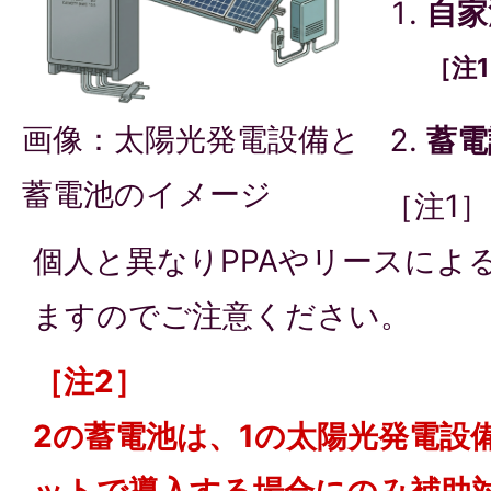
自家
［注
画像：太陽光発電設備と
蓄電
蓄電池のイメージ
［注1］
個人と異なりPPAやリースによ
ますのでご注意ください。
［注2］
2の蓄電池は、1の太陽光発電設