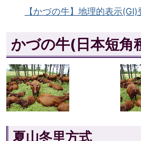
【かづの牛】地理的表示(GI
かづの牛(日本短角
夏山冬里方式