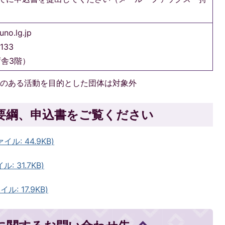
no.lg.jp
133
舎3階）
れのある活動を目的とした団体は対象外
要綱、申込書をご覧ください
ル: 44.9KB)
 31.7KB)
: 17.9KB)