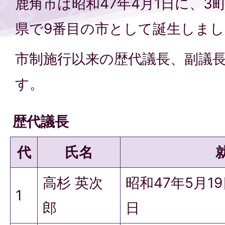
鹿角市は昭和47年4月1日に、3
県で9番目の市として誕生しま
市制施行以来の歴代議長、副議
す。
歴代議長
代
氏名
高杉 英次
昭和47年5月1
1
郎
日