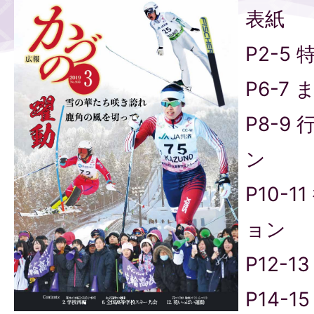
表紙
P2-5
P6-7
P8-9
ン
P10-
ョン
P12-
P14-