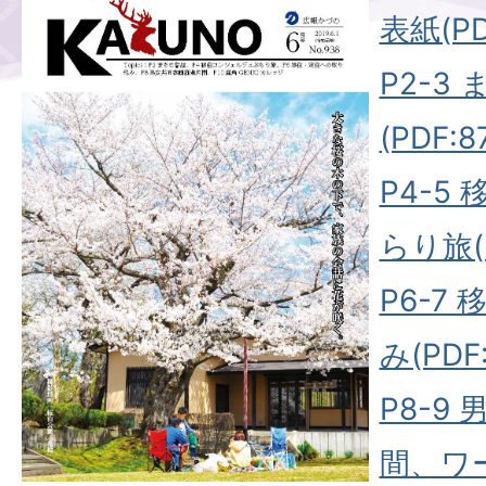
表紙(PD
P2-3
(PDF:8
P4-5
らり旅(P
P6-7
み(PDF:
P8-9
間、ワ