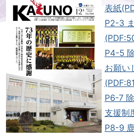
表紙(PDF
P2-3
(PDF:5
P4-5
お願い
(PDF:8
P6-7
支援制度(
P8-9