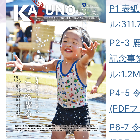
P1 表
ル:311.
P2-3
記念事業
ル:1.2M
P4-5
(PDFフ
P6-7