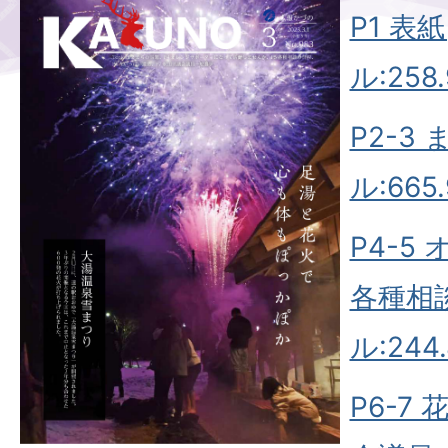
P1 表
ル:258.
P2-3
ル:665.
P4-5
各種相談
ル:244.
P6-7