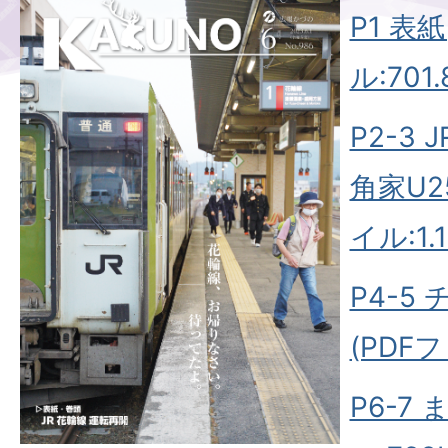
P1 表
ル:701.
P2-3
角家U2
イル:1.
P4-5
(PDFフ
P6-7