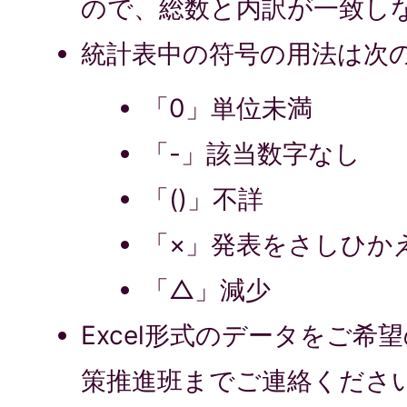
ので、総数と内訳が一致し
統計表中の符号の用法は次
「0」単位未満
「-」該当数字なし
「()」不詳
「×」発表をさしひか
「△」減少
Excel形式のデータをご希
策推進班までご連絡くださ