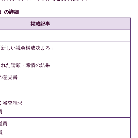
号）の詳細
掲載記事
「新しい議会構成決まる」
された請願・陳情の結果
の意見書
く審査請求
員
議員
員