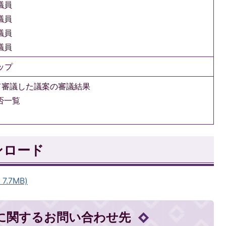
議員
議員
議員
議員
ップ
て審議した議案の審議結果
否一覧
ンロード
.7MB)
に関するお問い合わせ先