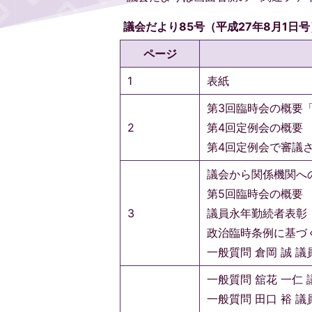
議会だより85号（平成27年8月1日
ページ
1
表紙
第3回臨時会の概要
2
第4回定例会の概要
第4回定例会で審議
議会から関係機関へ
第5回臨時会の概要
3
議員永年勤続者表彰
政治臨時条例に基づ
一般質問 倉岡 誠 議
一般質問 舘花 一仁 
一般質問 田口 裕 議