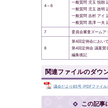
一般質問 児玉 悦朗 
4～6
一般質問 児玉 政明 
一般質問 吉村 アイ 
一般質問 黒澤 一夫 
7
委員会審査ズームア
第4回定例会におい
8
第4回定例会 議案賛
編集後記
関連ファイルのダウ
議会だより85号 (PDFファイル: 7
この記事