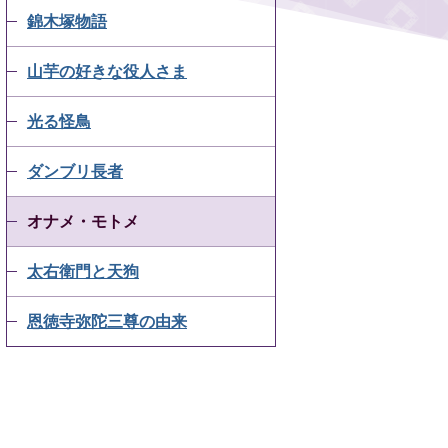
錦木塚物語
山芋の好きな役人さま
光る怪鳥
ダンブリ長者
オナメ・モトメ
太右衛門と天狗
恩徳寺弥陀三尊の由来