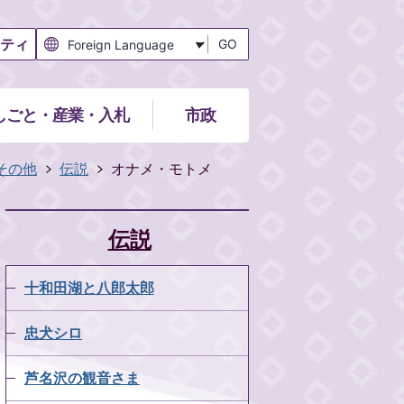
ティ
GO
しごと・産業・入札
市政
その他
伝説
オナメ・モトメ
伝説
十和田湖と八郎太郎
忠犬シロ
芦名沢の観音さま