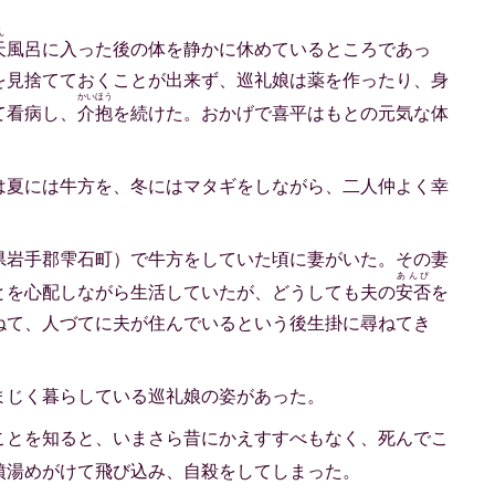
ん
天
風呂に入った後の体を静かに休めているところであっ
を見捨てておくことが出来ず、巡礼娘は薬を作ったり、身
かいほう
て看病し、
介抱
を続けた。おかげで喜平はもとの元気な体
は夏には牛方を、冬にはマタギをしながら、二人仲よく幸
県岩手郡雫石町）で牛方をしていた頃に妻がいた。その妻
あんぴ
とを心配しながら生活していたが、どうしても夫の
安否
を
ねて、人づてに夫が住んでいるという後生掛に尋ねてき
まじく暮らしている巡礼娘の姿があった。
ことを知ると、いまさら昔にかえすすべもなく、死んでこ
噴湯めがけて飛び込み、自殺をしてしまった。