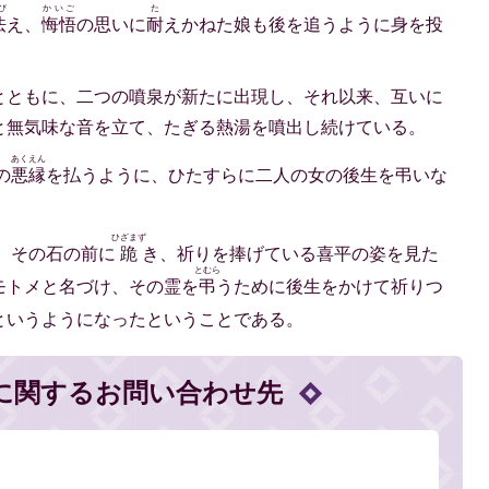
び
かいご
た
怯
え、
悔悟
の思いに
耐
えかねた娘も後を追うように身を投
とともに、二つの噴泉が新たに出現し、それ以来、互いに
と無気味な音を立て、たぎる熱湯を噴出し続けている。
あくえん
の
悪縁
を払うように、ひたすらに二人の女の後生を弔いな
ひざまず
、その石の前に
跪
き、祈りを捧げている喜平の姿を見た
とむら
モトメと名づけ、その霊を
弔
うために後生をかけて祈りつ
というようになったということである。
に関するお問い合わせ先