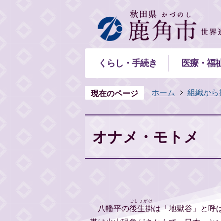
くらし・手続き
医療・福
ホーム
組織から
現在のページ
オナメ・モトメ
ごしょがけ
八幡平の
後生掛
は「地獄谷」と呼