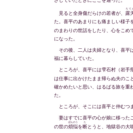
ざしていたときにここを通った。
ろて
見ると全身傷だらけの若者が、
露
た。喜平のあまりにも痛ましい様子
のまわりの世話をしたり、心をこめ
になった。
その後、二人は夫婦となり、喜平
福に暮らしていた。
ところが、喜平には雫石村（岩手
は仕事に出かけたまま帰らぬ夫のこ
確かめたいと思い、はるばる旅を重
た。
ところが、そこには喜平と仲むつ
妻はすでに喜平の心が娘に移った
ぼんのう
た
の世の
煩悩
を
断
とうと、地獄谷の大