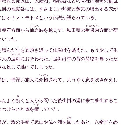
いわれる泥火山、大湯沼、地獄谷などの有様は地球の創世
生掛の地獄谷には、すさまじい熱湯と蒸気の噴出する穴が
にはオナメ・モトメという伝説が語られている。
せんがん
おぼない
県雫石方面から
仙岩
峠を越えて、秋田県の
生保内
方面に荷
といった。
を積んだ牛を五頭も追って仙岩峠を越えた。もう少しで生
おいはぎ
六人の
追剥
におそわれた。追剥は牛の背の荷物を奪っただ
みな殺して逃げてしまった。
かいほう
平は、情深い旅人に
介抱
されて、ようやく息を吹きかえし
き
へんよく
効
くと人から聞いた後生掛の湯に来て養生するこ
いや
めつけられた体を
癒
していた。
まわ
娘が、親の供養で恐山や仏ヶ浦を
回
ったあと、八幡平をめ