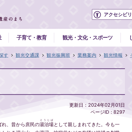
アクセシビリ
祉
子育て・教育
観光・文化・スポーツ
探す
観光交通課
観光振興班
業務案内
観光情報
更新日：2024年02月01日
ページID :
8297
とうじば
ばれ、昔から庶民の
湯治場
として親しまれてきた。今も一