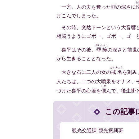
お
一方、人の夫を奪った罪の深さに
げこんでしまった。
その時、突然ドーンという大音響
相競うようにゴボー、ゴボー、ゴー
ざいしょう
喜平はその後、
罪障
の深さと前世
がら生きることとなった。
かいみょう
大きな石に二人の女の
戒名
を刻み
人たちは、二つの大噴泉をオナメ、
しの
づけた喜平の心境を
偲
んで、後生掛
この記事
観光交通課 観光振興班