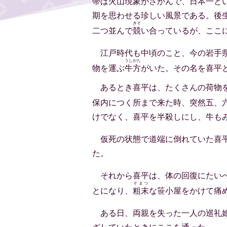
帯は火山現象がさかんで、日本一と
期を思わせる珍しい風景である。後
きそ
二つ並んで
競
い合っているが、ここ
江戸時代も中頃のこと、今の岩手
うしかた
物を運ぶ
牛方
がいた。その名を喜平
あるとき喜平は、たくさんの荷物
保内につく所まで来た時、突然五、
けでなく、喜平を半殺しにし、牛も
仮死の状態で道端に倒れていた喜
た。
それから喜平は、体の回復にたい
そまつ
とになり、
粗末
な笹小屋をかけて痛
ある日、両親を失った一人の巡礼