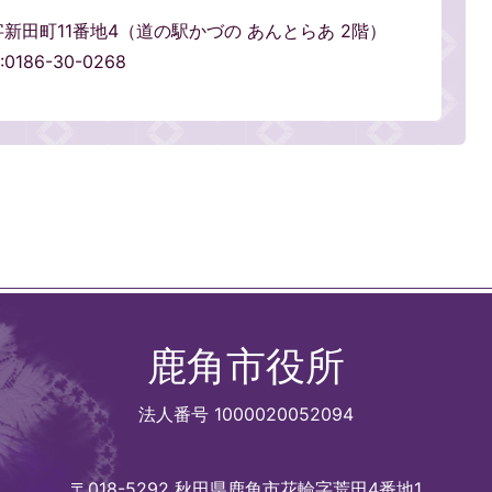
輪字新田町11番地4（道の駅かづの あんとらあ 2階）
0186-30-0268
鹿角市役所
法人番号 1000020052094
〒018-5292 秋田県鹿角市花輪字荒田4番地1