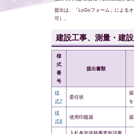
提出は、「LoGoフォーム」による
可）。
建設工事、測量・建
様
式
提出書類
番
号
様
届
委任状
式7
を
様
使用印鑑届
届
式8
入札参加資格審査申請書