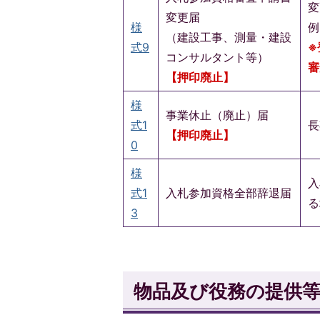
変
変更届
様
例
（建設工事、測量・建設
式9
※
コンサルタント等）
審
【押印廃止】
様
事業休止（廃止）届
式1
長
【押印廃止】
0
様
入
式1
入札参加資格全部辞退届
る
3
物品及び役務の提供