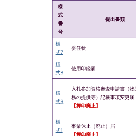
様
式
提出書類
番
号
様
委任状
式7
様
使用印鑑届
式8
入札参加資格審査申請書（物
様
務の提供等）記載事項変更届
式9
【押印廃止】
様
事業休止（廃止）届
式1
【押印廃止】