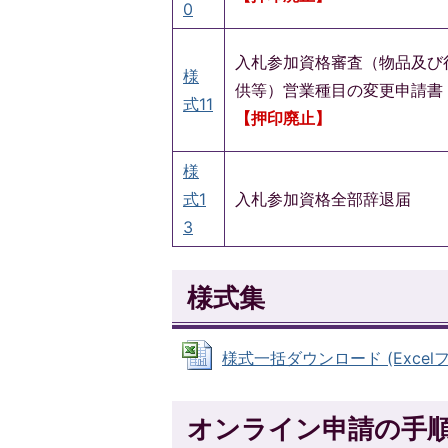
0
入札参加資格審査（物品及び
様
供等）営業種目の変更申請書
式11
【押印廃止】
様
式1
入札参加資格全部辞退届
3
様式集
様式一括ダウンロード (Excelファ
オンライン申請の手