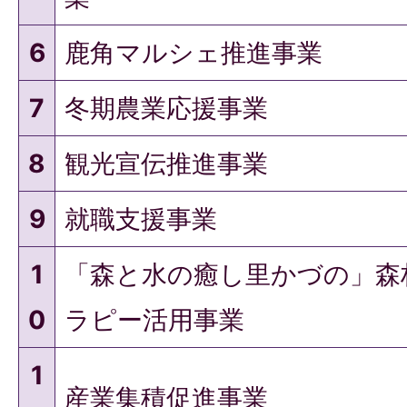
6
鹿角マルシェ推進事業
7
冬期農業応援事業
8
観光宣伝推進事業
9
就職支援事業
1
「森と水の癒し里かづの」森
0
ラピー活用事業
1
産業集積促進事業