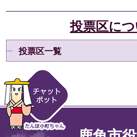
投票区につ
投票区一覧
鹿角市役