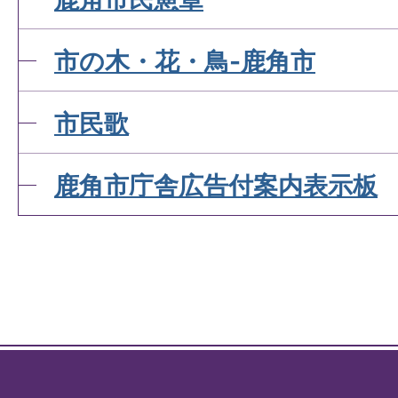
市の木・花・鳥-鹿角市
市民歌
鹿角市庁舎広告付案内表示板