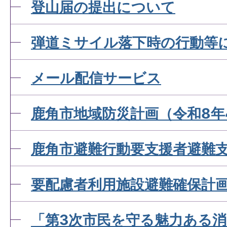
登山届の提出について
弾道ミサイル落下時の行動等
メール配信サービス
鹿角市地域防災計画（令和8年
鹿角市避難行動要支援者避難
要配慮者利用施設避難確保計
「第3次市民を守る魅力ある