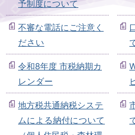
予制度について
不審な電話にご注意く
ださい
令和8年度 市税納期カ
レンダー
地方税共通納税システ
ムによる納付について