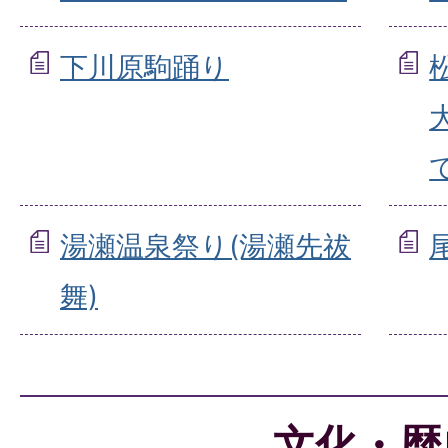
下川原駒踊り
湯瀬温泉祭り(湯瀬先祓
舞)
文化・歴