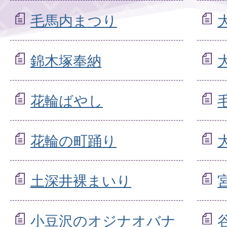
毛馬内まつり
錦木塚奉納
花輪ばやし
花輪の町踊り
土深井裸まいり
小豆沢のオジナオバナ