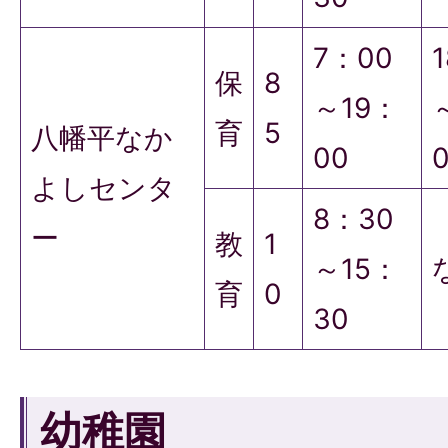
7：00
保
8
～19：
育
5
八幡平なか
00
よしセンタ
8：30
ー
教
1
～15：
育
0
30
幼稚園