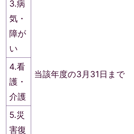
3.病
気・
障が
い
4.看
当該年度の3月31日まで
護・
介護
5.災
害復