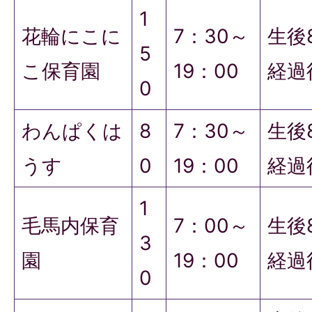
1
花輪にこに
7：30～
生後
5
こ保育園
19：00
経過
0
わんぱくは
8
7：30～
生後
うす
0
19：00
経過
1
毛馬内保育
7：00～
生後
3
園
19：00
経過
0