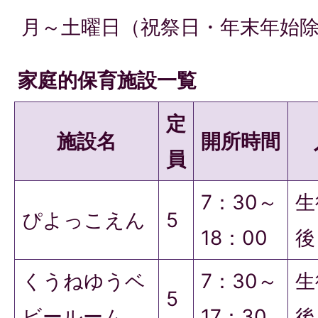
月～土曜日（祝祭日・年末年始
家庭的保育施設一覧
定
施設名
開所時間
員
7：30～
生
ぴよっこえん
5
18：00
後
くうねゆうベ
7：30～
生
5
ビールーム
17：30
後