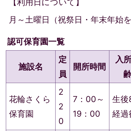
【利用日について】
月～土曜日（祝祭日・年末年始
認可保育園一覧
定
入
施設名
開所時間
員
2
花輪さくら
7：00～
生後
2
保育園
19：00
経過
0