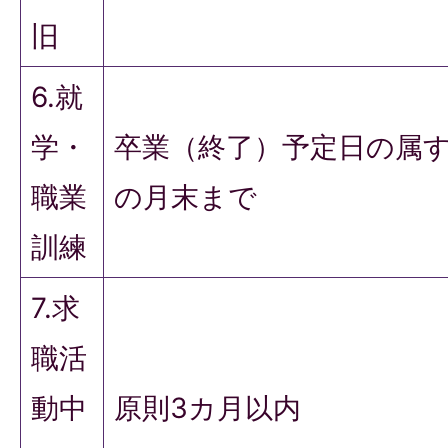
旧
6.就
学・
卒業（終了）予定日の属
職業
の月末まで
訓練
7.求
職活
動中
原則3カ月以内