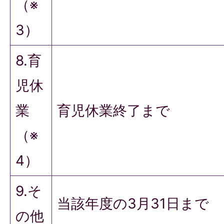
（※
3）
8.育
児休
業
育児休業終了まで
（※
4）
9.そ
当該年度の3月31日まで
の他