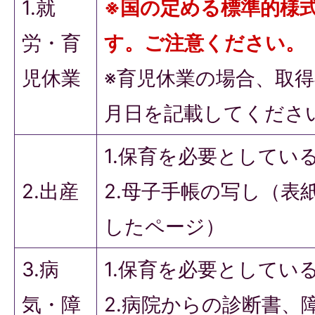
1.就
※国の定める標準的様
労・育
す。ご注意ください。
児休業
※育児休業の場合、取
月日を記載してくださ
1.保育を必要としてい
2.出産
2.母子手帳の写し（表
したページ）
3.病
1.保育を必要としてい
気・障
2.病院からの診断書、