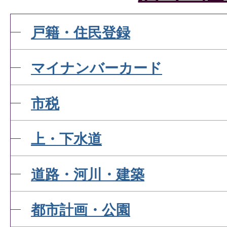
すか。
戸籍・住民登録
パスポートを申請するには
マイナンバーカード
か。
市税
パスポートを紛失してしま
上・下水道
パスポートの受取りは本人
道路・河川・建築
んか。
都市計画・公園