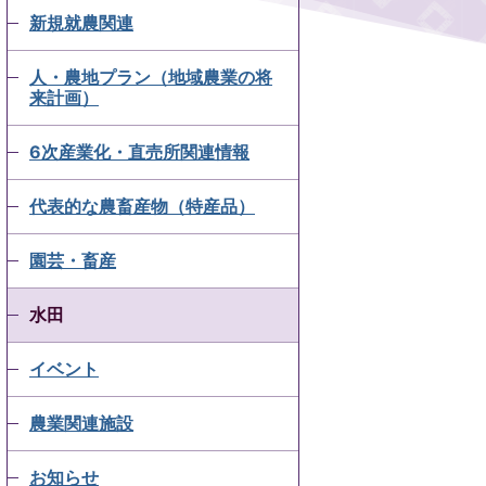
新規就農関連
人・農地プラン（地域農業の将
来計画）
6次産業化・直売所関連情報
代表的な農畜産物（特産品）
園芸・畜産
水田
イベント
農業関連施設
お知らせ