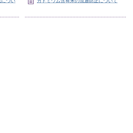
底につい
カドミウム含有米の流通防止について