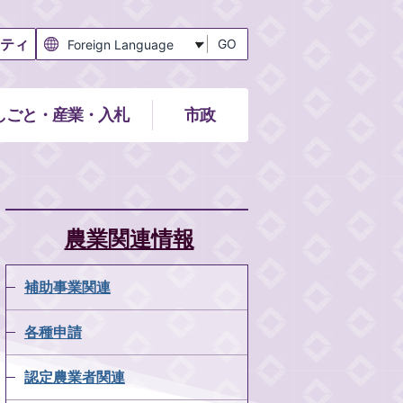
ティ
GO
しごと・産業・入札
市政
農業関連情報
補助事業関連
各種申請
認定農業者関連