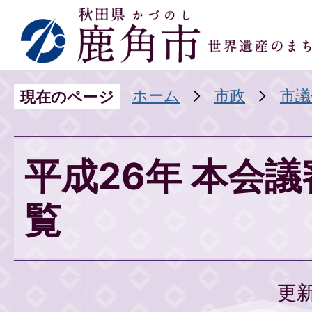
ホーム
市政
市議
現在のページ
平成26年 本会
覧
更新