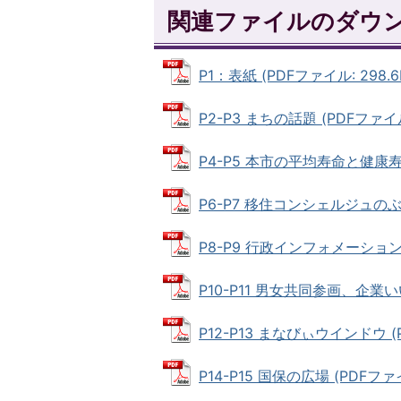
関連ファイルのダウ
P1：表紙 (PDFファイル: 298.6
P2-P3 まちの話題 (PDFファイル:
P4-P5 本市の平均寿命と健康寿命 
P6-P7 移住コンシェルジュのぶら
P8-P9 行政インフォメーション (
P10-P11 男女共同参画、企業いい
P12-P13 まなびぃウインドウ (P
P14-P15 国保の広場 (PDFファイ