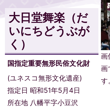
大日堂舞楽（だ
いにちどうぶが
く）
画
国指定重要無形民俗文化財
画
(ユネスコ無形文化遺産)
す
指定日 昭和51年5月4日
所在地 八幡平字小豆沢