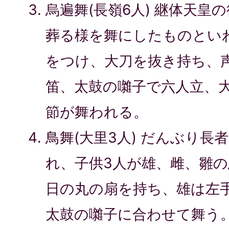
烏遍舞(長嶺6人) 継体天皇
葬る様を舞にしたものとい
をつけ、大刀を抜き持ち、
笛、太鼓の囃子で六人立、大
節が舞われる。
鳥舞(大里3人) だんぶり長
れ、子供3人が雄、雌、雛
日の丸の扇を持ち、雄は左
太鼓の囃子に合わせて舞う