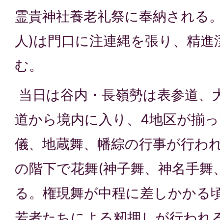
霊貴神社養老礼祭に奉納される。
人)は門口に注連縄を張り、精進
む。
当日は谷内・長嶺勢は表参道、
道から境内に入り、4地区が揃
儀、地蔵舞、幡綜の行事が行わ
の階下で花舞(神子舞、神名手舞
る。権現舞が中程に差しかかる
若者たちによる籾押しが行われ