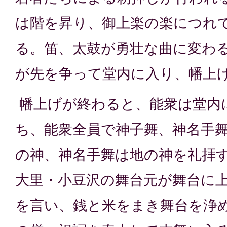
は階を昇り、御上楽の楽につれ
る。笛、太鼓が勇壮な曲に変わ
が先を争って堂内に入り、幡上
幡上げが終わると、能衆は堂内
ち、能衆全員で神子舞、神名手
の神、神名手舞は地の神を礼拝
大里・小豆沢の舞台元が舞台に上
を言い、銭と米をまき舞台を浄め