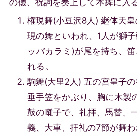
の儀、祝詞を奏上して本舞に入
権現舞(小豆沢8人) 継体天
現の舞といわれ、1人が獅子
ッパカラミ)が尾を持ち、
れる。
駒舞(大里2人) 五の宮皇子
垂手笠をかぶり、胸に木製
鼓の囃子で、礼拝、馬替、
義、大車、拝礼の7節が舞わ