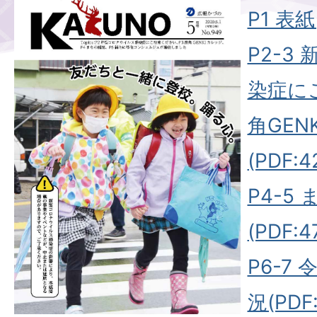
P1 表紙(
P2-3
染症に
角GEN
(PDF:4
P4-5
(PDF:4
P6-7
況(PDF: