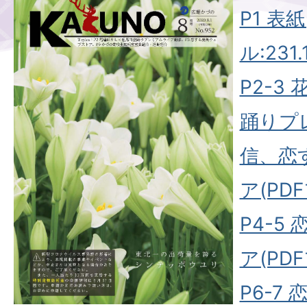
P1 表
ル:231.
P2-3
踊りプ
信、恋
ア(PDF
P4-5
ア(PDF
P6-7