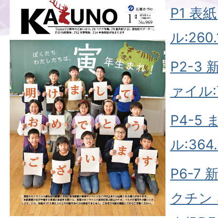
P1 表
ル:260.
P2-3
ァイル:7
P4-5
ル:364.
P6-7
クチン