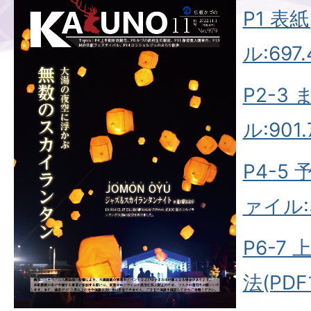
P1 表
ル:697.
P2-3
ル:901.
P4-5
ァイル:3
P6-7
法(PDF