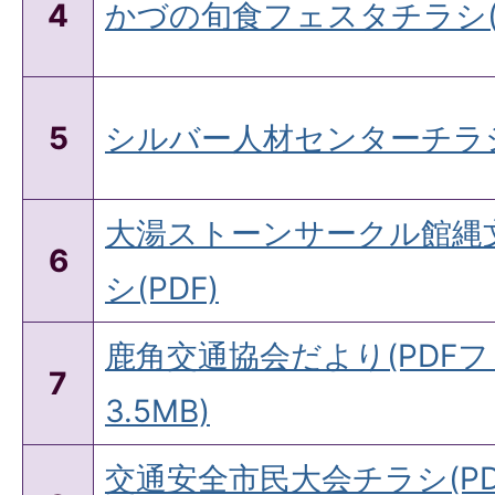
4
かづの旬食フェスタチラシ(P
5
シルバー人材センターチラシ(
大湯ストーンサークル館縄
6
シ(PDF)
鹿角交通協会だより(PDFフ
7
3.5MB)
交通安全市民大会チラシ(P