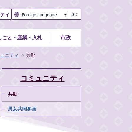
ティ
GO
しごと・産業・入札
市政
ュニティ
共動
コミュニティ
共動
男女共同参画