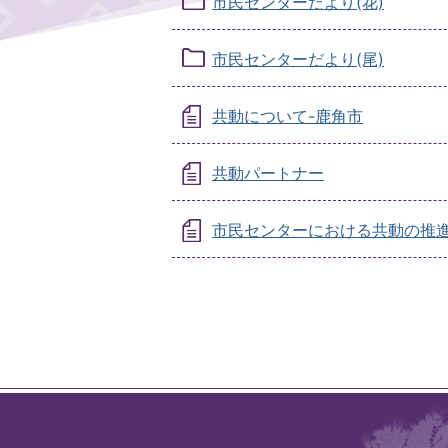
市民センターだより(花)
市民センターだより(尾)
共動について-鹿角市
共動パートナー
市民センターにおける共動の推