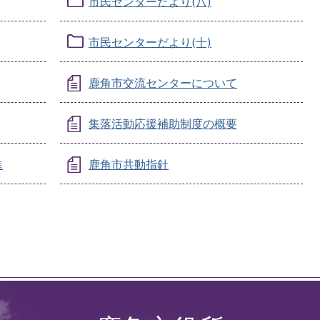
市民センターだより(八)
市民センターだより(十)
鹿角市交流センターについて
集落活動応援補助制度の概要
進
鹿角市共動指針