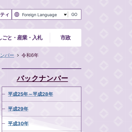
ティ
GO
しごと・産業・入札
市政
ンバー
令和6年
バックナンバー
平成25年～平成28年
平成29年
平成30年