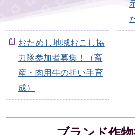
おためし地域おこし協
力隊参加者募集！（畜
産・肉用牛の担い手育
成）
ブランド作物