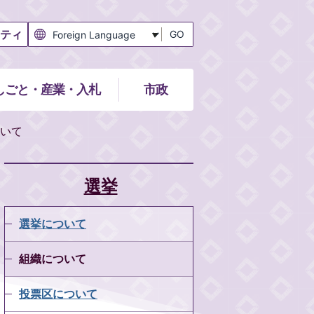
ティ
GO
しごと・産業・入札
市政
いて
選挙
選挙について
組織について
投票区について