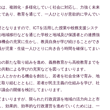
。
のは、複雑化・多様化していく社会に対応し、力強く未来
とであり、教育を通じて、一人ひとりが意欲的に学んでい
となりますので、ICTを活用した授業や校務支援システ
の地域移行などを通じた学校と地域及び保護者との連携強
修機会の充実に生かし、教員自身が学び続けることができ
員が児童・生徒一人ひとりに向き合う時間を確保してまい
めの新たな取り組みを進め、義務教育から高校教育までを
の共動による学びの充実などを図ってまいります。
な人とかかわる機会を創出し、若者を社会全体で育み、地
に取り組むとともに、若者が民主主義の仕組みを学び、社
年議会の開催を検討してまいります。
てまいりますが、限られた行政資源を地域の活力向上と市
し、効果的、効率的な行政運営を進めていくためには、一