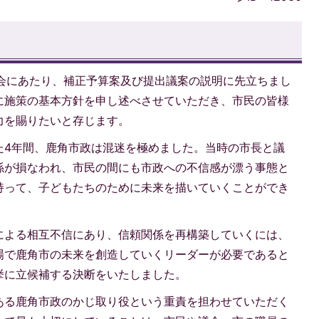
開会にあたり、補正予算案及び提出議案の説明に先立ちまし
に施策の基本方針を申し述べさせていただき、市民の皆様
力を賜りたいと存じます。
た4年間、鹿角市政は混迷を極めました。当時の市長と議
係が損なわれ、市民の間にも市政への不信感が漂う事態と
持って、子どもたちのために未来を描いていくことができ
による相互不信にあり、信頼関係を再構築していくには、
場で鹿角市の未来を創造していくリーダーが必要であると
挙に立候補する決断をいたしました。
ある鹿角市政のかじ取り役という重責を担わせていただく