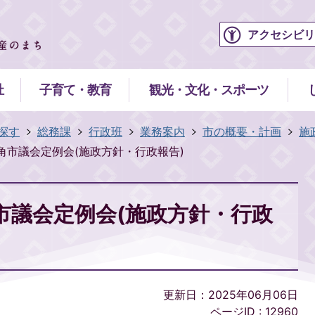
アクセシビリ
祉
子育て・教育
観光・文化・スポーツ
探す
総務課
行政班
業務案内
市の概要・計画
施
角市議会定例会(施政方針・行政報告)
市議会定例会(施政方針・行政
更新日：2025年06月06日
ページID :
12960