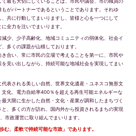
して最も大切にしていることは、市民や議会、市の職員の
誰もがパートナーであるということであります。それゆ
し、共に行動してまいりますし、皆様と心を一つにして
とに全力を注いでまいります。
口減少、少子高齢化、地域コミュニティの弱体化、社会イ
ど、多くの課題が山積しております。
向き合い、常に市民の立場で考えることを第一に、市民や
策を見い出しながら、持続可能な地域社会を実現してまい
に代表される美しい自然、世界文化遺産・ユネスコ無形文
文化、電力自給率400％を超える再生可能エネルギーな
を最大限に生かした自然・文化・産業が調和したまちづく
さと、多くの方が訪れ、国内外から投資されるまちの実現
げ、市政運営に取り組んでまいります。
に歩む、柔軟で持続可能な市政」であります。