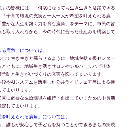
代」の皆様には、「何歳になっても生き生きと活躍できる
、「子育て環境の充実と一人一人が希望を叶えられる鹿
「豊かな人生を築く力を育む鹿角」をテーマに、市民の皆
点も取り入れながら、今の時代に合った仕組みを構築して
きる鹿角」については、
心して生き生きと暮らせるように、地域包括支援センター
るとともに、地域生き活きサロンやシルバーリハビリ体
護予防と生きがいづくりの充実を図ってまいります。
段やAIシステムを活用した公共ライドシェア等による持
してまいります。
て真に必要な医療環境を維持・創出していくための中長期
策定してまいります。
望を叶えられる鹿角」については
、
ら、誰もが安心して子どもを持つことができるまちの実現